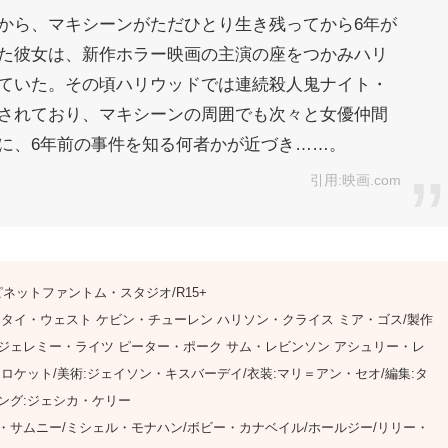
から、マキシーンがただひとり生き残ってから6年が
た彼女は、新作ホラー映画の主演の座をつかみハリ
ていた。その頃ハリウッドでは連続殺人鬼ナイト・
されており、マキシーンの周囲でも次々と女優仲間
に、6年前の事件を知る何者かが近づき……。
引用:映画.com
給:ハピネットファントム・スタジオ/R15+
 タイ・ウェスト ケビン・チューレン ハリソン・クライス ミア・ゴス/製作
 ジェレミー・ライツ ピーター・ポーク サム・レビンソン アシュリー・レ
・ロケット/美術:ジェイソン・キスバーデイ/衣装:マリ＝アン・セオ/編集:タ
ング:ジェシカ・ケリー
・サムニー/ミシェル・モナハン/ボビー・カナベイル/ホールジー/リリー・