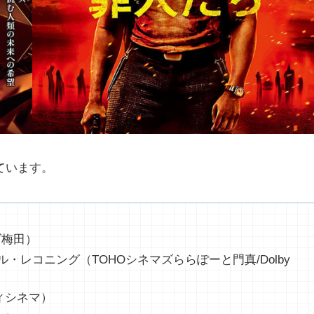
ています。
ズ梅田）
・レコニング（TOHOシネマズららぽーと門真/Dolby
ィシネマ）