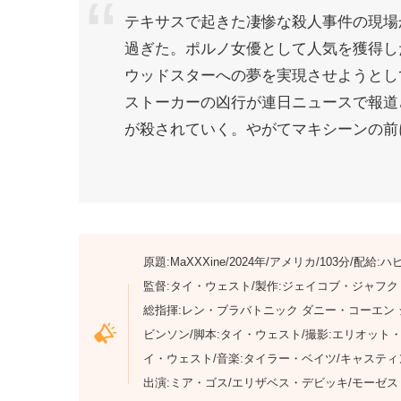
テキサスで起きた凄惨な殺人事件の現場
過ぎた。ポルノ女優として人気を獲得し
ウッドスターへの夢を実現させようとし
ストーカーの凶行が連日ニュースで報道
が殺されていく。やがてマキシーンの前
原題:MaXXXine/2024年/アメリカ/103分/配
監督:タイ・ウェスト/製作:ジェイコブ・ジャフク
総指揮:レン・ブラバトニック ダニー・コーエン
ビンソン/脚本:タイ・ウェスト/撮影:エリオット
イ・ウェスト/音楽:タイラー・ベイツ/キャスティ
出演:ミア・ゴス/エリザベス・デビッキ/モーゼス