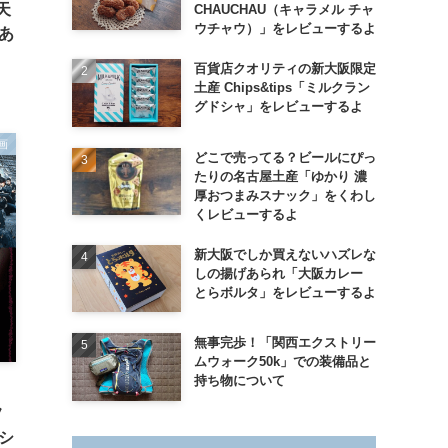
天
CHAUCHAU（キャラメル チャ
ウチャウ）」をレビューするよ
あ
百貨店クオリティの新大阪限定
土産 Chips&tips「ミルクラン
グドシャ」をレビューするよ
画
どこで売ってる？ビールにぴっ
たりの名古屋土産「ゆかり 濃
厚おつまみスナック」をくわし
くレビューするよ
新大阪でしか買えないハズレな
しの揚げあられ「大阪カレー
とらボルタ」をレビューするよ
無事完歩！「関西エクストリー
ムウォーク50k」での装備品と
持ち物について
フ
シ