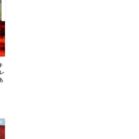
キ
レ
あ
画