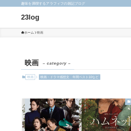
趣味を満喫するアラフィフの雑記ブログ
23log
ホーム
映画
映画
– category –
映画
映画・ドラマ感想文
年間ベスト10など