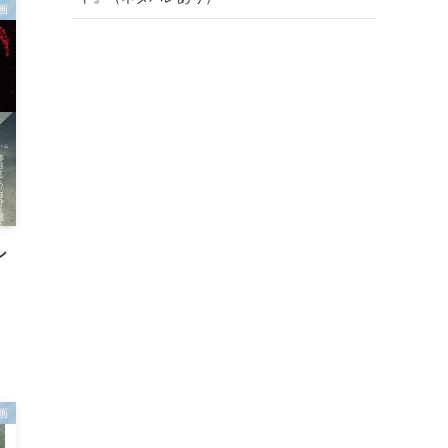
画
シ
』
画