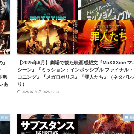
の』
【2025年6月】劇場で観た映画感想文『MaXXXine マ
ッ
シーン』『ミッション：インポッシブル ファイナル・
即興
コニング』『メガロポリス』『罪人たち』（ネタバレ
レあ
り）
2025-07-30
2025-12-24
映画
映