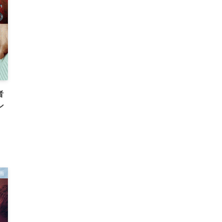
者
ン
画