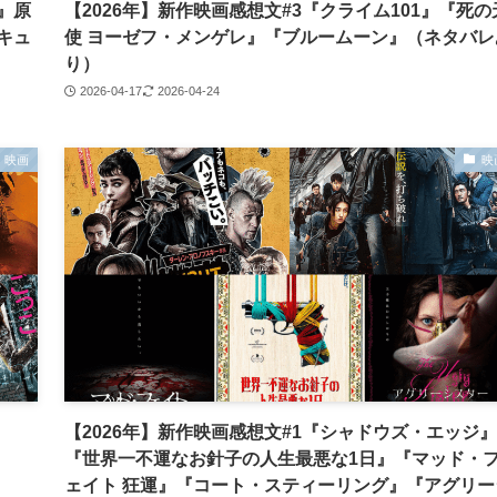
』原
【2026年】新作映画感想文#3『クライム101』『死の
キュ
使 ヨーゼフ・メンゲレ』『ブルームーン』（ネタバレ
り）
2026-04-17
2026-04-24
映画
映
』
【2026年】新作映画感想文#1『シャドウズ・エッジ』
『世界一不運なお針子の人生最悪な1日』『マッド・
ェイト 狂運』『コート・スティーリング』『アグリー