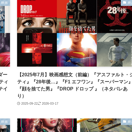
映画
映
ダー
【2025年7月】映画感想文（前編）『アスファルト・
スティ
ティ』『28年後…』『F1 エフワン』『スーパーマン
テイ
『顔を捨てた男』『DROP ドロップ 』（ネタバレあ
り）
2025-09-22
2026-03-17
映画
映