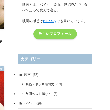
映画と本、バイク、登山。観て読んで、食
べて走って飲んで寝る。
映画の感想は
Bluesky
でも書いています。
詳しいプロフィール
キ
カテゴリー
画
映画
(55)
(53)
映画・ドラマ感想文
(2)
年間ベスト10など
バイク
(26)