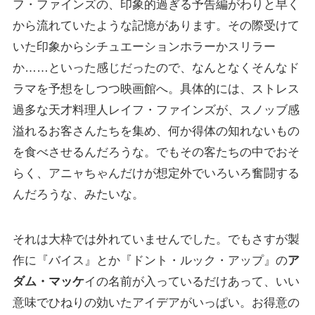
フ・ファインズの、印象的過ぎる予告編がわりと早く
から流れていたような記憶があります。その際受けて
いた印象からシチュエーションホラーかスリラー
か……といった感じだったので、なんとなくそんなド
ラマを予想をしつつ映画館へ。具体的には、ストレス
過多な天才料理人レイフ・ファインズが、スノッブ感
溢れるお客さんたちを集め、何か得体の知れないもの
を食べさせるんだろうな。でもその客たちの中でおそ
らく、アニャちゃんだけが想定外でいろいろ奮闘する
んだろうな、みたいな。
それは大枠では外れていませんでした。でもさすが製
作に『バイス』とか『ドント・ルック・アップ』の
ア
ダム・マッケ
イの名前が入っているだけあって、いい
意味でひねりの効いたアイデアがいっぱい。お得意の