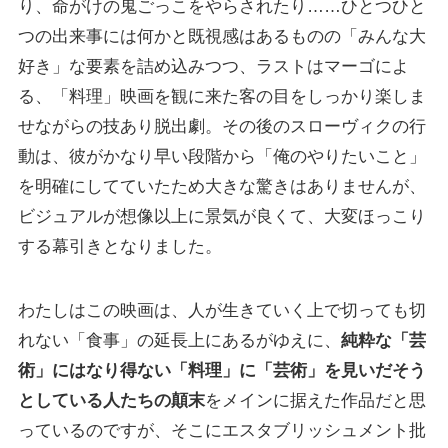
り、命がけの鬼ごっこをやらされたり……ひとつひと
つの出来事には何かと既視感はあるものの「みんな大
好き」な要素を詰め込みつつ、ラストはマーゴによ
る、「料理」映画を観に来た客の目をしっかり楽しま
せながらの技あり脱出劇。その後のスローヴィクの行
動は、彼がかなり早い段階から「俺のやりたいこと」
を明確にしてていたため大きな驚きはありませんが、
ビジュアルが想像以上に景気が良くて、大変ほっこり
する幕引きとなりました。
わたしはこの映画は、人が生きていく上で切っても切
れない「食事」の延長上にあるがゆえに、
純粋な「芸
術」にはなり得ない「料理」に「芸術」を見いだそう
としている人たちの顛末
をメインに据えた作品だと思
っているのですが、そこにエスタブリッシュメント批