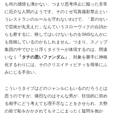
も何の感情も沸かない、つまり思考停止に陥った非常
に厄介な人間のようです。そのくせ写真撮影禁止とい
うレストランのルールも守れないわけで、「君のせい
で芸術が丸見えだ」なんていうスローヴィクの台詞か
らも察するに、映してはいけないものをSNSなんかに
も投稿しているのかもしれません。つまり、スノッブ
集団の中でひとり浮くタイラーが体現するのは、間違
いなく
「タチの悪いファンダム」
、対象を勝手に神格
化するわりには、そのクリエイティビティを簡単にふ
みにじる手合い。
こういうタイプはどのジャンルにもいるのだろうとは
思うのですが、痛烈なのはそんな男が、狂信的に崇め
る相手にどう考えても理不尽なことをさせられ、大勢
の前で恥をかかされてもそこにまったく疑問を抱か