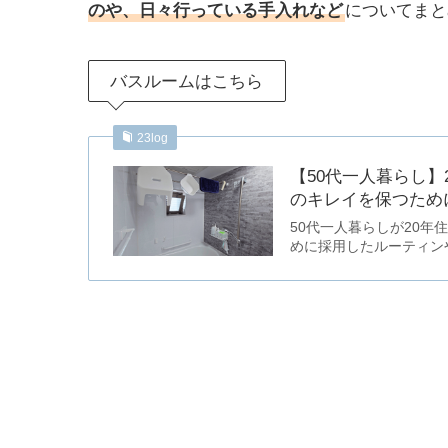
のや、日々行っている手入れなど
についてまと
バスルームはこちら
23log
【50代一人暮らし
のキレイを保つため
50代一人暮らしが20
めに採用したルーティン